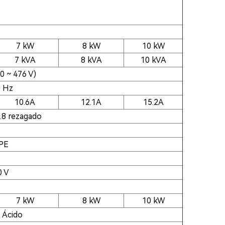
7 kW
8 kW
10 kW
7 kVA
8 kVA
10 kVA
0 ~ 476 V)
0 Hz
10.6A
12.1A
15.2A
0.8 rezagado
PE
0 V
7 kW
8 kW
10 kW
 Ácido