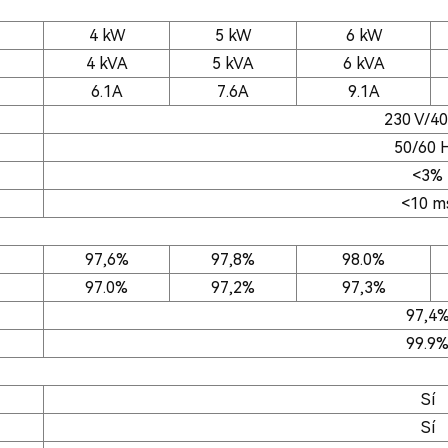
4 kW
5 kW
6 kW
4 kVA
5 kVA
6 kVA
6.1A
7.6A
9.1A
230 V/40
50/60 
<3%
<10 m
97,6%
97,8%
98.0%
97.0%
97,2%
97,3%
97,4
99.9
Sí
Sí