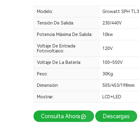
Modelo:
Growatt SPH TL
Tensión De Salida:
230/440V
Potencia Máxima De Salida:
10kw
Voltaje De Entrada
120V
Fotovoltaico:
Voltaje De La Batería:
100~550V
Peso:
30Kg
Dimensión:
505/453/198mm
Mostrar:
LCD+LED
Consulta Ahora
Descargas