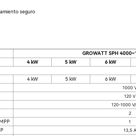
onamiento seguro
GROWATT SPH 4000~1
4 kW
5 kW
6 kW
4 kW
5 kW
6 kW
1000 
120 V
120-1000 V
2
 MPP
1
PP
13,5 