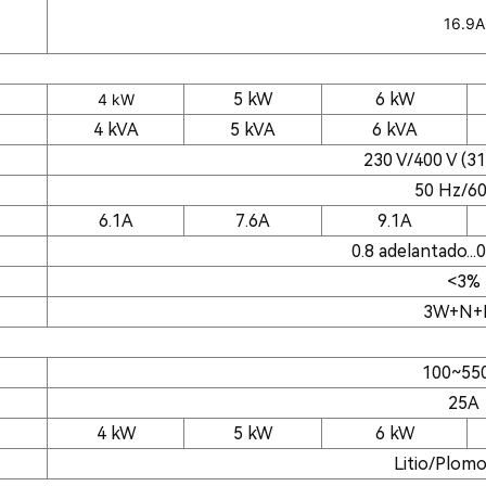
16.9A
5 kW
6 kW
4 kW
4 kVA
5 kVA
6 kVA
230 V/400 V (31
50 Hz/6
6.1A
7.6A
9.1A
0.8 adelantado...
<3%
3W+N+
100~55
25A
4 kW
5 kW
6 kW
Litio/Plomo