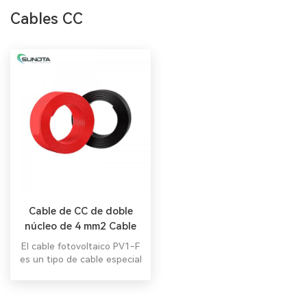
Cables CC
Cable de CC de doble
núcleo de 4 mm2 Cable
solar fotovoltaico Rollo
El cable fotovoltaico PV1-F
de 100 metros
es un tipo de cable especial
que se utiliza para los
módulos solares
fotovoltaicos del sistema.