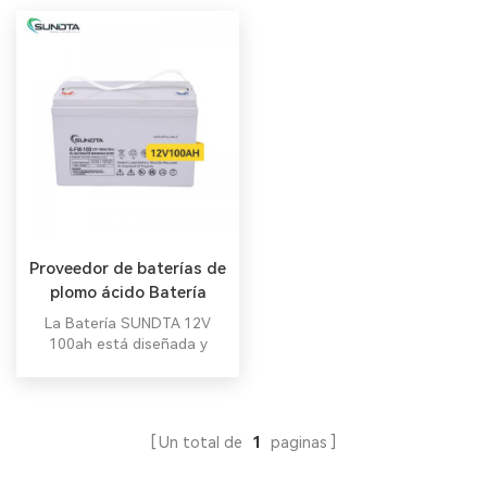
Proveedor de baterías de
plomo ácido Batería
solar de 12 V y 100 AH
La Batería SUNDTA 12V
100ah está diseñada y
fabricada para garantizar
los más altos niveles de
rendimiento en descargas
rápidas, manteniendo la
Un total de
1
paginas
máxima confiabilidad y
durabilidad en el tiempo.