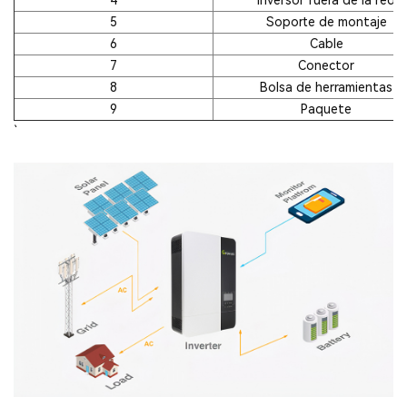
4
Inversor fuera de la red
5
Soporte de montaje
6
Cable
7
Conector
8
Bolsa de herramientas
9
Paquete
`