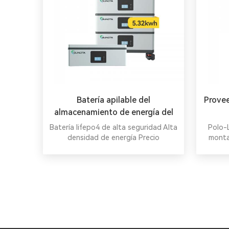
amplían su capacidad de 48 a 241
amplí
kWh para un almacenamiento flexible.
kWh par
Batería apilable del
Provee
almacenamiento de energía del
hierro LiFePO4 del litio de 48V
Batería lifepo4 de alta seguridad Alta
Polo-
104Ah
densidad de energía Precio
monta
competitivo
que s
almace
un pa
ba