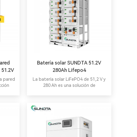
pared
Batería solar SUNDTA 51.2V
 51.2V
280Ah Lifepo4
a pared
La batería solar LiFePO4 de 51,2 V y
ección
280 Ah es una solución de
almacenamiento de energía de alto
rendimiento diseñada
específicamente para aplicaciones
solares.