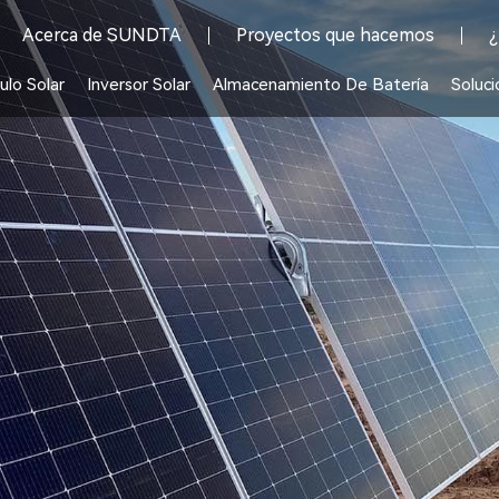
Acerca de SUNDTA
Proyectos que hacemos
¿
lo Solar
Inversor Solar
Almacenamiento De Batería
Soluci