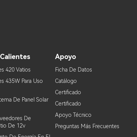
Calientes
Apoyo
es 420 Vatios
Ficha De Datos
res 435W Para Uso
Catálogo
Certificado
stema De Panel Solar
Certificado
Apoyo Técnico
oveedores De
itio De 12v
Preguntas Más Frecuentes
to De Energía En El