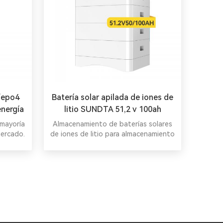
fepo4
Batería solar apilada de iones de
nergía
litio SUNDTA 51,2 v 100ah
 mayoría
Almacenamiento de baterías solares
mercado.
de iones de litio para almacenamiento
de energía en el hogar Proveedor de
baterías de iones de litio de 51,2 v al
mejor precio.