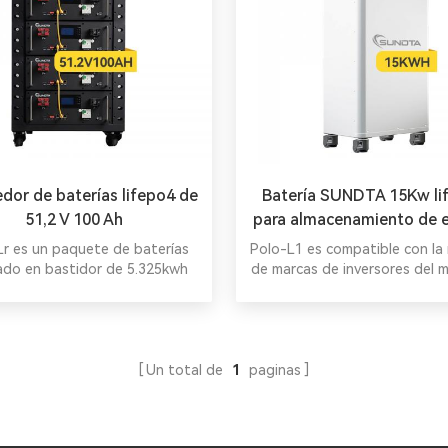
an su capacidad de 43 a 215
a un almacenamiento flexible.
dor de baterías lifepo4 de
Batería SUNDTA 15Kw li
51,2 V 100 Ah
para almacenamiento de e
solar en el hogar
Lr es un paquete de baterías
Polo-L1 es compatible con la
do en bastidor de 5.325kwh
de marcas de inversores del 
e utiliza para soluciones de
namiento de energía, que es
quete de baterías lifepo4 de
jo voltaje de 100ah y 48v.
Un total de
1
paginas