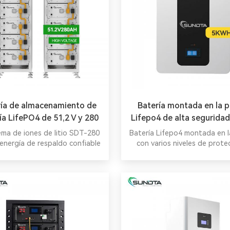
ría de almacenamiento de
Batería montada en la 
ía LifePO4 de 51,2 V y 280
Lifepo4 de alta seguridad
Ah
5KWH
tema de iones de litio SDT-280
Batería Lifepo4 montada en l
energía de respaldo confiable
con varios niveles de prot
o comercial e industrial, lo que
equilibrar la carga, reducir los
s de demanda y mantener la
tabilidad de las energías
ables. Con alta integración,
a vida útil y amplio rango de
atura, sus módulos modulares
3 kWh (máximo de la serie 15)