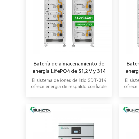
Batería de almacenamiento de
Bate
energía LifePO4 de 51,2 V y 314
energ
Ah
El sistema de iones de litio SDT-314
El sis
ofrece energía de respaldo confiable
ofrece 
para uso comercial e industrial, lo que
para us
permite equilibrar la carga, reducir los
permite 
picos de demanda y mantener la
pico
estabilidad de las energías
es
renovables. Con alta integración,
renov
larga vida útil y amplio rango de
larg
temperatura, sus módulos modulares
temper
de 16,07 kWh (máximo de la serie 15)
de 14,3