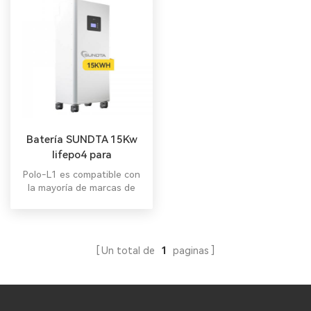
Batería SUNDTA 15Kw
lifepo4 para
almacenamiento de
Polo-L1 es compatible con
energía solar en el hogar
la mayoría de marcas de
inversores del mercado.
Un total de
1
paginas