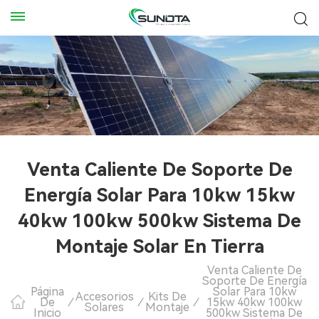
Venta Caliente De Soporte De
Energía Solar Para 10kw 15kw
40kw 100kw 500kw Sistema De
Montaje Solar En Tierra
Venta Caliente De
Soporte De Energía
Página
Solar Para 10kw
Accesorios
Kits De
De
/
/
/
15kw 40kw 100kw
Solares
Montaje
Inicio
500kw Sistema De