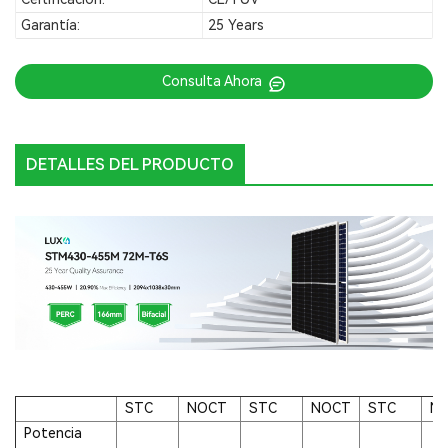
Garantía:
25 Years
Consulta Ahora
DETALLES DEL PRODUCTO
STC
NOCT
STC
NOCT
STC
N
Potencia