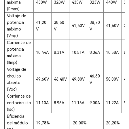
máxima
430W
320W
435W
323W
440W
3
(Pmax)
Voltaje de
potencia
41,20
38,50
38,70
41,40V
41,60V
38
máximo
V
V
V
(Vmp)
Corriente de
potencia
10.44A
8.31A
10.51A
8.36A
10.58A
8.
máxima
(lImp)
Voltaje de
circuito
46,60
49,60V
46,40V
49,80V
50.00V
46
abierto
V
(Voc)
Corriente de
cortocircuito
11.10A
8.96A
11.16A
9.00A
11.22A
9.
(lsc)
Eficiencia
del módulo
19,78%
20,00%
20,20%