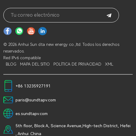
© 2026 Anhui Sun d.ta new energy co.,ltd. Todos los derechos
reservados.
Red IPv6 compatible
BLOG
MAPA DEL SITIO
POLÍTICA DE PRIVACIDAD
XML
+86 13235927191
paris@sundtapv.com
es.sundtapv.com
5th floor, Block A, Science Avenue,High-tech District, Hefei
, Anhui .China