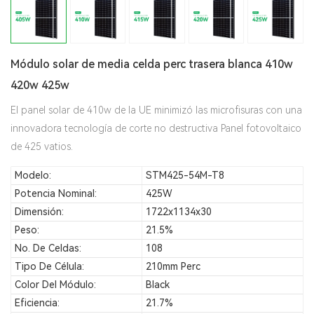
Módulo solar de media celda perc trasera blanca 410w
420w 425w
El panel solar de 410w de la UE minimizó las microfisuras con una
innovadora tecnología de corte no destructiva Panel fotovoltaico
de 425 vatios.
Modelo:
STM425-54M-T8
Potencia Nominal:
425W
Dimensión:
1722x1134x30
Peso:
21.5%
No. De Celdas:
108
Tipo De Célula:
210mm Perc
Color Del Módulo:
Black
Eficiencia:
21.7%