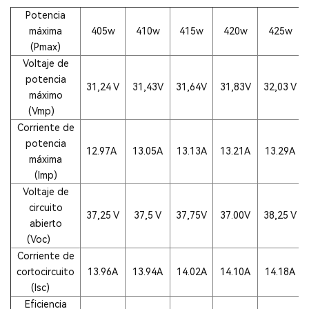
Potencia
máxima
405w
410w
415w
420w
425w
(Pmax)
Voltaje de
potencia
31,24 V
31,43V
31,64V
31,83V
32,03 V
máximo
(Vmp)
Corriente de
potencia
12.97A
13.05A
13.13A
13.21A
13.29A
máxima
(Imp)
Voltaje de
circuito
37,25 V
37,5 V
37,75V
37.00V
38,25 V
abierto
(Voc)
Corriente de
cortocircuito
13.96A
13.94A
14.02A
14.10A
14.18A
(lsc)
Eficiencia