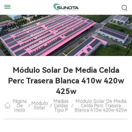
Módulo Solar De Media Celda
Perc Trasera Blanca 410w 420w
425w
Página
Medias
Módulo Solar De Media
Modulo
De
/
/
Celdas
/
Celda Perc Trasera
Solar
Inicio
Tipo P
Blanca 410w 420w 425w