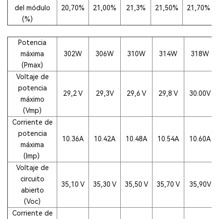
del módulo
20,70%
21,00%
21,3%
21,50%
21,70%
(%)
Potencia
máxima
302W
306W
310W
314W
318W
(Pmax)
Voltaje de
potencia
29,2 V
29,3V
29,6 V
29,8 V
30.00V
máximo
(Vmp)
Corriente de
potencia
10.36A
10.42A
10.48A
10.54A
10.60A
máxima
(Imp)
Voltaje de
circuito
35,10 V
35,30 V
35,50 V
35,70 V
35,90V
abierto
(Voc)
Corriente de