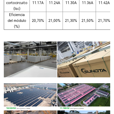
cortocircuito
11.17A
11.24A
11.30A
11.36A
11.42A
(lsc)
Eficiencia
del módulo
20,70%
21,00%
21,30%
21,50%
21,70%
(%)