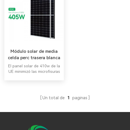
Módulo solar de media
celda perc trasera blanca
410w 420w 425w
El panel solar de 410w de la
UE minimizó las microfisuras
con una innovadora
tecnología de corte no
destructiva Panel
fotovoltaico de 425 vatios.
Un total de
1
paginas