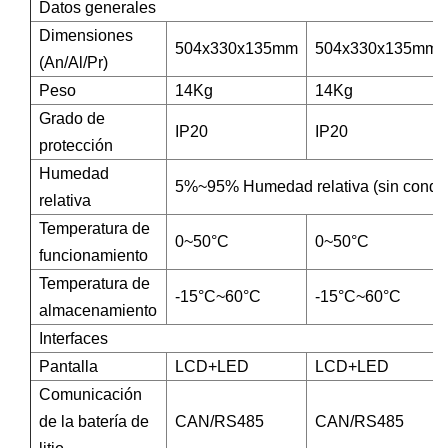
Datos generales
Dimensiones
504x330x135mm
504x330x135mm
(An/Al/Pr)
Peso
14Kg
14Kg
Grado de
IP20
IP20
protección
Humedad
5%~95% Humedad relativa (sin conde
relativa
Temperatura de
0~50°C
0~50°C
funcionamiento
Temperatura de
-15°C~60°C
-15°C~60°C
almacenamiento
Interfaces
Pantalla
LCD+LED
LCD+LED
Comunicación
de la batería de
CAN/RS485
CAN/RS485