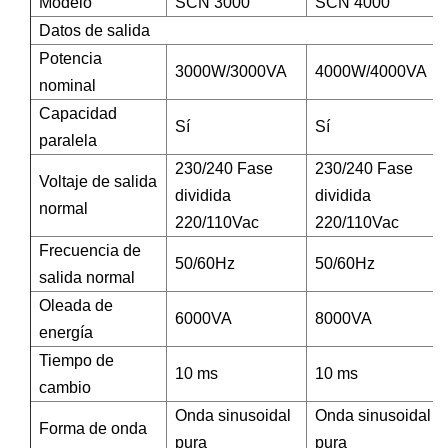
Modelo
SCN 3000
SCN 4000
Datos de salida
Potencia
3000W/3000VA
4000W/4000VA
nominal
Capacidad
Sí
Sí
paralela
230/240 Fase
230/240 Fase
Voltaje de salida
dividida
dividida
normal
220/110Vac
220/110Vac
Frecuencia de
50/60Hz
50/60Hz
salida normal
Oleada de
6000VA
8000VA
energía
Tiempo de
10 ms
10 ms
cambio
Onda sinusoidal
Onda sinusoidal
Forma de onda
pura
pura