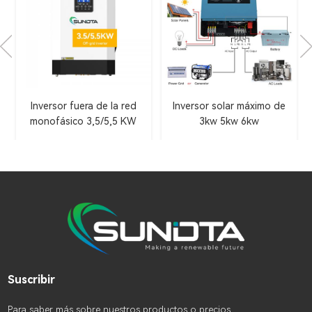
a red
Inversor solar máximo de
Inversor solar Growatt
5 KW
3kw 5kw 6kw
fuera de la red de 3,5 kW
5 kW
Suscribir
Para saber más sobre nuestros productos o precios,