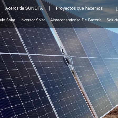
Acerca de SUNDTA
Proyectos que hacemos
¿
lo Solar
Inversor Solar
Almacenamiento De Batería
Soluci