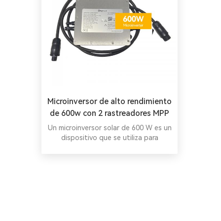
Microinversor de alto rendimiento
de 600w con 2 rastreadores MPP
Un microinversor solar de 600 W es un
dispositivo que se utiliza para
convertir la electricidad de corriente
continua (CC) generada por un panel
solar en electricidad de corriente
alterna (CA) que se puede utilizar
para alimentar electrodomésticos y
otros dispositivos eléctricos. Inversor
híbrido todo en uno Inversor híbrido
todo en uno