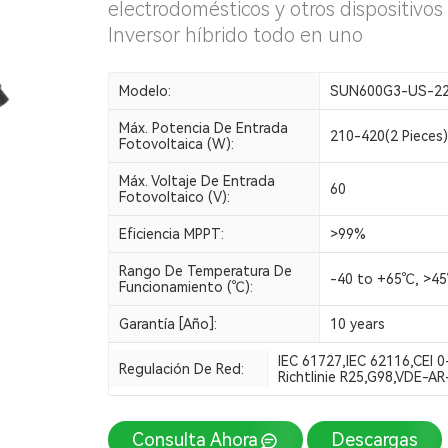
electrodomésticos y otros dispositivos 
Inversor híbrido todo en uno
Modelo:
SUN600G3-US-22
Máx. Potencia De Entrada
210-420(2 Pieces)
Fotovoltaica (W):
Máx. Voltaje De Entrada
60
Fotovoltaico (V):
Eficiencia MPPT:
>99%
Rango De Temperatura De
-40 to +65℃, >45
Funcionamiento (℃):
Garantía [año]:
10 years
IEC 61727,IEC 62116,CEI
Regulación De Red:
Richtlinie R25,G98,VDE-A
Consulta Ahora
Descargas