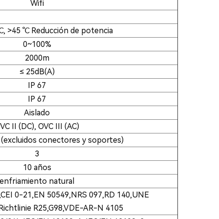
Wifi
℃, >45 ℃ Reducción de potencia
0~100%
2000m
≤ 25dB(A)
IP 67
IP 67
Aislado
VC II (DC), OVC III (AC)
(excluidos conectores y soportes)
3
10 años
enfriamiento natural
6,CEI 0-21,EN 50549,NRS 097,RD 140,UNE
ichtlinie R25,G98,VDE-AR-N 4105