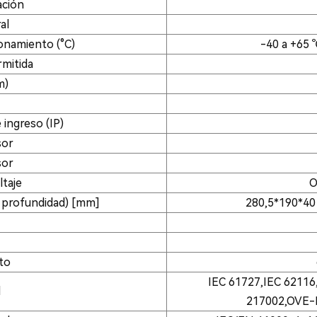
ación
al
onamiento (°C)
-40 a +65 
mitida
m)
 ingreso (IP)
sor
sor
ltaje
O
x profundidad) [mm]
280,5*190*40 
to
IEC 61727,IEC 6211
d
217002,OVE-R