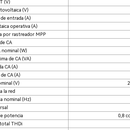
T (V)
tovoltaica (V)
 de entrada (A)
aica operativa (A)
a por rastreador MPP
 de CA
A nominal (W)
xima de CA (VA)
da CA (A)
 de CA (A)
minal (V)
2
 la red
da nominal (Hz)
rsal
de potencia
0,8 c
 total THDi