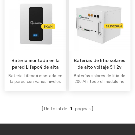
Batería montada en la
Baterías de litio solares
pared Lifepo4 de alta
de alto voltaje 51,2v
seguridad 51.2V 5KWH
200ah
Batería Lifepo4 montada en
Baterías solares de litio de
la pared con varios niveles
200 Ah: todo el módulo no
de protección
es tóxico, no contamina y
es respetuoso con el medio
ambiente.
Un total de
1
paginas