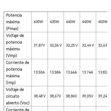
Potencia
máxima
430W
435W
440W
445W
450W
(Pmax)
Voltaje de
potencia
31,87V
32,06 V
32,25 V
32,44 V
32,63V
máximo
(Vmp)
Corriente de
potencia
13.50A
13.58A
13.66A
13.74A
13.82A
máxima
(Imp)
Voltaje de
circuito
38,48 V
38,67V
38,86V
39,05V
39,24V
abierto (Voc)
Corriente de