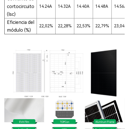
cortocircuito
14.24A
14.32A
14.40A
14.48A
14.56A
(lsc)
Eficiencia del
22,02%
22,28%
22,53%
22,79%
23,04%
módulo (%)