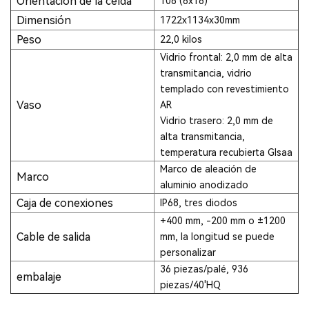
Orientación de la celda
108 (6x18)
Dimensión
1722x1134x30mm
Peso
22,0 kilos
Vidrio frontal: 2,0 mm de alta
transmitancia, vidrio
templado con revestimiento
Vaso
AR
Vidrio trasero: 2,0 mm de
alta transmitancia,
temperatura recubierta Glsaa
Marco de aleación de
Marco
aluminio anodizado
Caja de conexiones
IP68, tres diodos
+400 mm, -200 mm o ±1200
Cable de salida
mm, la longitud se puede
personalizar
36 piezas/palé, 936
embalaje
piezas/40'HQ