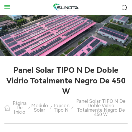
Panel Solar TIPO N De Doble
Vidrio Totalmente Negro De 450
W
Panel Solar TIPO N De
Página
Modulo
Topcon
Doble Vidrio
De
/
/
/
Solar
Tipo N
Totalmente Negro De
Inicio
450 W