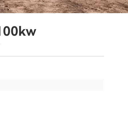
 100kw
w