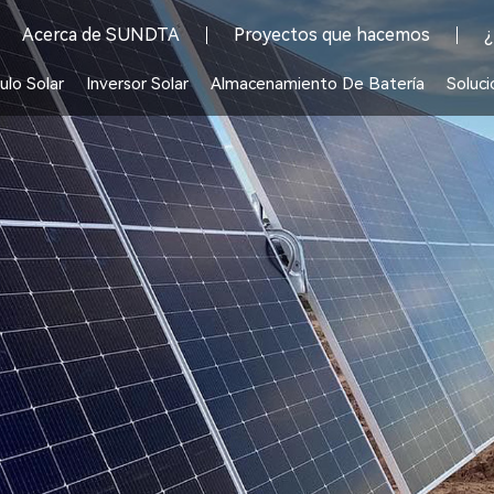
Acerca de SUNDTA
Proyectos que hacemos
¿
lo Solar
Inversor Solar
Almacenamiento De Batería
Soluci