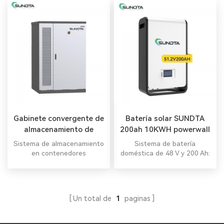
Gabinete convergente de
Batería solar SUNDTA
almacenamiento de
200ah 10KWH powerwall
energía refrigerado por
para el costo del sistema
Sistema de almacenamiento
Sistema de batería
líquido para exteriores
de almacenamiento
en contenedores
doméstica de 48 V y 200 Ah:
configuración flexible, se
pueden colocar varios
módulos de batería en
paralelo para ampliar la
Un total de
1
paginas
capacidad y la potencia.