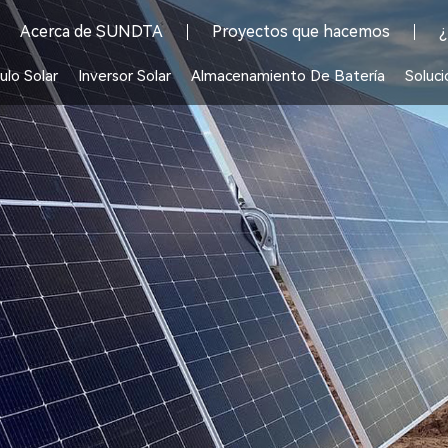
Acerca de SUNDTA
Proyectos que hacemos
¿
lo Solar
Inversor Solar
Almacenamiento De Batería
Soluci