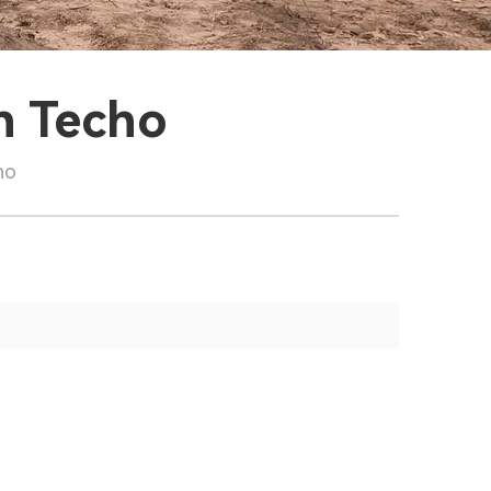
n Techo
ho