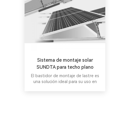
Sistema de montaje solar
SUNDTA para techo plano
El bastidor de montaje de lastre es
una solución ideal para su uso en
edificios industriales con cargas
adicionales de baja admisión; el
sistema se entrega en forma
compacta para ahorrar costos .
Inversor híbrido todo en uno Inversor
híbrido todo en uno