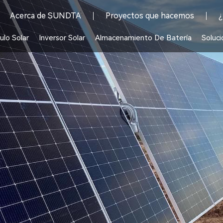
Acerca de SUNDTA
Proyectos que hacemos
¿
lo Solar
Inversor Solar
Almacenamiento De Batería
Soluci