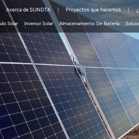
Acerca de SUNDTA
Proyectos que hacemos
¿
lo Solar
Inversor Solar
Almacenamiento De Batería
Soluci