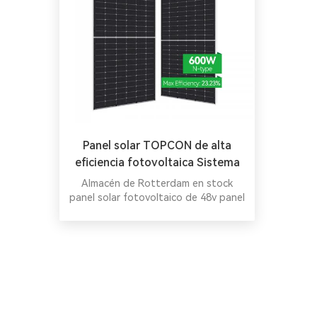
Panel solar TOPCON de alta
eficiencia fotovoltaica Sistema
de energía solar de 585-600
Almacén de Rotterdam en stock
vatios para bomba de pastos de
panel solar fotovoltaico de 48v panel
monocristalino solar 600w
granja de agua sumergible