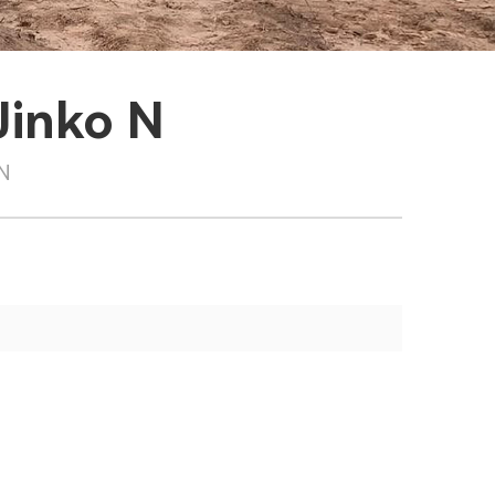
Jinko N
 N