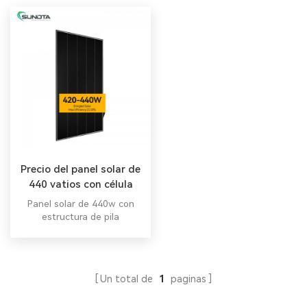
Precio del panel solar de
440 vatios con célula
solar momo-cristalina
Panel solar de 440w con
estructura de pila
innovadora Panel solar de
435 vatios de diseño de alta
densidad.
Un total de
1
paginas