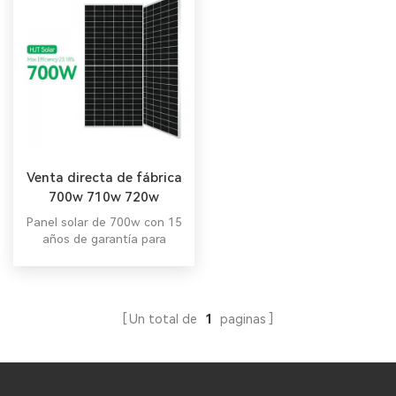
Venta directa de fábrica
700w 710w 720w
Módulo solar con
Panel solar de 700w con 15
tecnología HJT 2.0
años de garantía para
materiales y procesamiento
Un total de
1
paginas