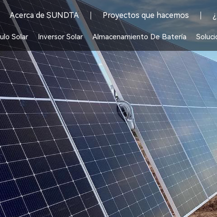
Acerca de SUNDTA
Proyectos que hacemos
¿
lo Solar
Inversor Solar
Almacenamiento De Batería
Soluci