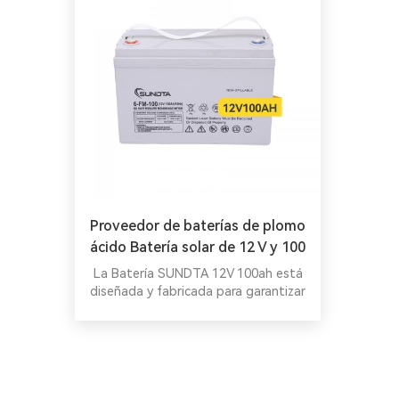
Proveedor de baterías de plomo
ácido Batería solar de 12 V y 100
AH
La Batería SUNDTA 12V 100ah está
diseñada y fabricada para garantizar
los más altos niveles de rendimiento
en descargas rápidas, manteniendo la
máxima confiabilidad y durabilidad en
el tiempo.